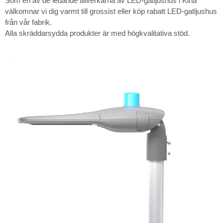
Som en av de ledande tillverkarna av LED-gatljushus i Kina
välkomnar vi dig varmt till grossist eller köp rabatt LED-gatljushus
från vår fabrik.
Alla skräddarsydda produkter är med högkvalitativa stöd.