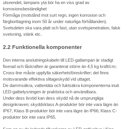
utseendet, lampans yta bör ha en viss grad av
korrosionsbeständighet
Förmåga (motstånd mot surt regn, ingen korrosion och
färgborttagning inom 50 år under naturliga förhållanden).
Svetsdelen ska vara platt och fast, utan svetspenetration, falsk
svetsning, stänk etc.
2.2 Funktionella komponenter
Den interna anslutningskabeln till LED-gatlampan är stadigt
fixerad och låskraften är garanterat större än 4,5 kg kraft/cm;
Cross-line måste uppfylla säkerhetsföreskrifter; det finns
motsvarande effektiva slitageskydd vid uttaget.
De dammsäkra, vattentäta och fuktsäkra komponenterna inuti
LED-gatbelysningen är praktiska och användbara.
Under dess livstid kan dess skydd nå de ursprungliga
designkraven; skyddsklass A-produkter bör inte vara lägre än
IP67; Klass B-produkter bör inte vara lägre än IP66; Klass C-
produkter bör inte vara IP65.