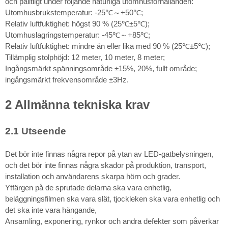
och pålitligt under följande naturliga utomhusförhållanden:
Utomhusbrukstemperatur: -25℃～+50℃;
Relativ luftfuktighet: högst 90 % (25℃±5℃);
Utomhuslagringstemperatur: -45℃～+85℃;
Relativ luftfuktighet: mindre än eller lika med 90 % (25℃±5℃);
Tillämplig stolphöjd: 12 meter, 10 meter, 8 meter;
Ingångsmärkt spänningsområde ±15%, 20%, fullt område;
ingångsmärkt frekvensområde ±3Hz.
2 Allmänna tekniska krav
2.1 Utseende
Det bör inte finnas några repor på ytan av LED-gatbelysningen,
och det bör inte finnas några skador på produktion, transport,
installation och användarens skarpa hörn och grader.
Ytfärgen på de sprutade delarna ska vara enhetlig,
beläggningsfilmen ska vara slät, tjockleken ska vara enhetlig och
det ska inte vara hängande,
Ansamling, exponering, rynkor och andra defekter som påverkar