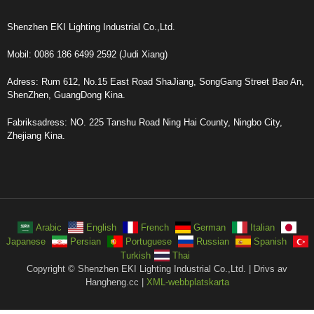
Shenzhen EKI Lighting Industrial Co.,Ltd.
Mobil: 0086 186 6499 2592 (Judi Xiang)
Adress: Rum 612, No.15 East Road ShaJiang, SongGang Street Bao An,
ShenZhen, GuangDong Kina.
Fabriksadress: NO. 225 Tanshu Road Ning Hai County, Ningbo City,
Zhejiang Kina.
Arabic
English
French
German
Italian
Japanese
Persian
Portuguese
Russian
Spanish
Turkish
Thai
Copyright © Shenzhen EKI Lighting Industrial Co.,Ltd. | Drivs av
Hangheng.cc |
XML-webbplatskarta