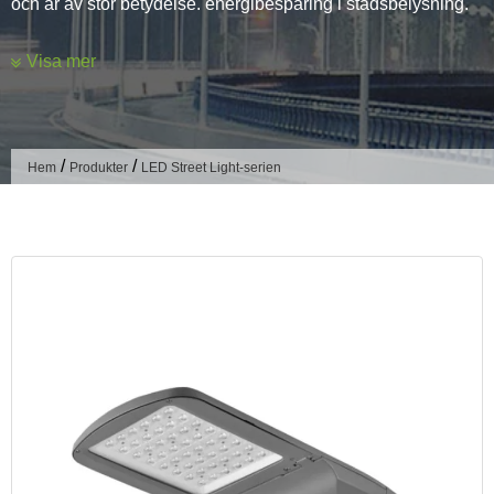
och är av stor betydelse. energibesparing i stadsbelysning.
LED-vägljus installeras på sidan av vägen för belysning av
Visa mer
ljus.
Vägbelysning är nära relaterad till människors produktion
och liv, med acceleration av urbanisering, LED-gatlyktor
/
/
Hem
Produkter
LED Street Light-serien
med riktat ljus, låg energiförbrukning, bra köregenskaper,
snabb svarstid, hög seismisk kapacitet, lång livslängd, grönt
och miljöskydd och annat fördelar gradvis in i folkets synfält,
blir världens mest alternativ till fördelarna med den
traditionella ljuskällan av en ny generation av
energibesparande ljuskällor, därför kommer LED-gatlampor
att bli det bästa valet för energibesparande omvandling av
väg belysning!
Karakterisering av gatubelysning
LED gatubelysning och konventionell gatubelysning är
annorlunda, LED-ljuskälla använder