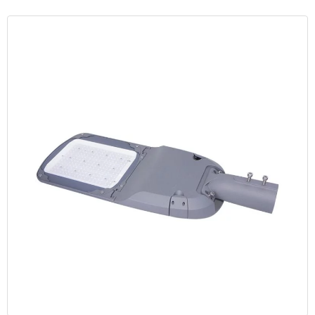
vara mindre än 2 kV (linje – linje) och 4 kV (linje – jord).
7. Ljusfördelningsegenskaper.