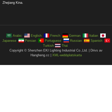
Zhejiang Kina.
Arabic
English
French
German
Italian
Japanese
Persian
Portuguese
Russian
Spanish
Turkish
Thai
Copyright © Shenzhen EKI Lighting Industrial Co.,Ltd. | Drivs av
Hangheng.cc |
XML-webbplatskarta