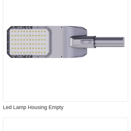
Låg underhållskostnad
I förhållande till traditionella gatlyktor är
underhållskostnaderna för LED-gatlyktor extremt låga och
lätta att underhålla och fixa.
LED gatubelysning applikationsplatser
LED gatubelysning används främst på huvudvägar,
sekundära vägar, grenvägar, fabriker, skolor, trädgårdar,
stadstorg, innergårdar och annan vägbelysning.
Installationshöjd för gatubelysning
Välj en bra höjd, det bestämmer ljussynen för gatlyktorna
Led Lamp Housing Empty
installationshöjden för lampor och lyktor, samma
installationshöjd för gatlyktor och lyktor måste vara