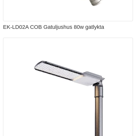
EK-LD02A COB Gatuljushus 80w gatlykta