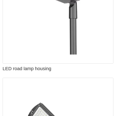
LED har nått 110-130 lm / W, och det finns mycket
utrymme för utveckling, det teoretiska värdet på 360 lm /
W. Ljuseffektiviteten hos högtrycksnatriumlampor ökar
med ökningen av endast effekt, därför är det totala ljuset
effekten av LED-gatlampor än högtrycksnatriumlampor;
(denna övergripande ljuseffekt är teoretisk, i själva verket
är mer än 250W högtrycksnatriumlampor högre än LED-
lampans ljuseffekt);
Färgåtergivning av LED-gatljus än
högtrycksnatriumlampor, färgåtergivningsindex för
högtrycksnatriumlampor är bara 23 eller så, medan LED-
LED road lamp housing
gatljusets färgåtergivningsindex når 75 eller mer, ur
visuell psykologisk synvinkel, för att uppnå samma
ljusstyrka kan LED-gatbelysningsstyrkan minskas med 20
% eller mer än högtrycksnatriumlampor i genomsnitt;
ljusförfallet är litet, ett år av ljusförfall mindre än 3%,
användningen av 10 år uppfyller fortfarande vägkraven,
medan högtrycksnatriumljusförfallet, ett år eller så har