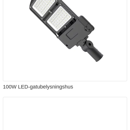
minskat med mer än 30%, därför LED gatlykta i
användningen av makt design kan vara lägre än
högtrycks natrium lampa;
LED gatubelysning har automatisk kontroll av
energibesparande enheter, kan realiseras för att möta
belysningskraven vid olika tidpunkter på året under
omständigheterna om maximal minskning av strömmen,
vilket sparar el. Kan realisera datordimning,
tidsperiodkontroll, ljuskontroll, temperaturkontroll,
automatisk inspektion och andra humaniserade
funktioner.
lång livslängd: kan användas mer än 50 000 timmar, ger
tre års kvalitetssäkring. Nackdelen är att
100W LED-gatubelysningshus
strömförsörjningens livslängd inte är garanterad.
hög ljuseffekt: användningen av ≥ 100LM ovanför chipet, i
förhållande till den traditionella högtrycksnatriumlampan
kan spara energi mer än 75%;
lätt att installera: inget behov av att lägga till nedgrävd
kabel utan likriktare, etc., kommer att installeras direkt på