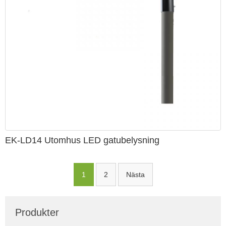
EK-LD14 Utomhus LED gatubelysning
1
2
Nästa
Inläggsnavigering
Produkter