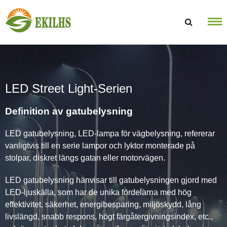
Hoppa till innehållet
LED Street Light-Serien
Definition av gatubelysning
LED gatubelysning, LED-lampa för vägbelysning, refererar
vanligtvis till en serie lampor och lyktor monterade på
stolpar, diskret längs gatan eller motorvägen.
LED gatubelysning hänvisar till gatubelysningen gjord med
LED-ljuskälla, som har de unika fördelarna med hög
effektivitet, säkerhet, energibesparing, miljöskydd, lång
livslängd, snabb respons, högt färgåtergivningsindex, etc.,