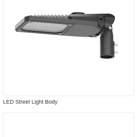
den anslutna stolpen eller ljuskällan kapslad i det
ursprungliga lampskalet.
utmärkt termisk kontroll: sommartemperaturkontroll under
45 grader, och användningen av passiv kylning,
sommarkylaskydd är inte tillräckligt;
pålitlig kvalitet: kretsströmförsörjning alla högkvalitativa
komponenter, varje lysdiod har ett separat
överströmsskydd, du behöver inte oroa dig för skador;
ljus färg enhetlighet: inga linser, inte för att förbättra
ljusstyrkan på bekostnad av enhetlig ljus färg, vilket
säkerställer att ingen bländare ljus färg enhetlighet;
LED innehåller inte skadligt metallkvicksilver, kommer
inte att skada miljön vid slutet av livet.
LED Street Light Body
Sammansättning av LED gatubelysning
LED-ljuskälla (1W-200W), gatubelysningsskal i gjutet
aluminium, LED-strömförsörjning, eltråd, ljusstolpe, ljusarm,
inbäddade grunddelar.