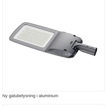
densamma (lysande centrum till markhöjden),
5-6 meter vanliga gator.
Långarmade lampor och ljuskronor 6,5-7,5 meter.
Fast lane båglampor inte mindre än 8 meter
Slow lane arc lampa inte mindre än 6,5 meter
Speciell lamptyp installeras enligt designkraven, höjden
på lampan motsvarar ungefär bredden på vägen som ska
belysas.
LED gatubelysningsstandarder
1. Skyddsgrad
LED gatlyktskydd
A-klass produkter bör inte vara lägre än IP67;
klassprodukter bör inte vara lägre än IP66;
Ny gatubelysning i aluminium
C-klassade produkter bör inte vara IP65.