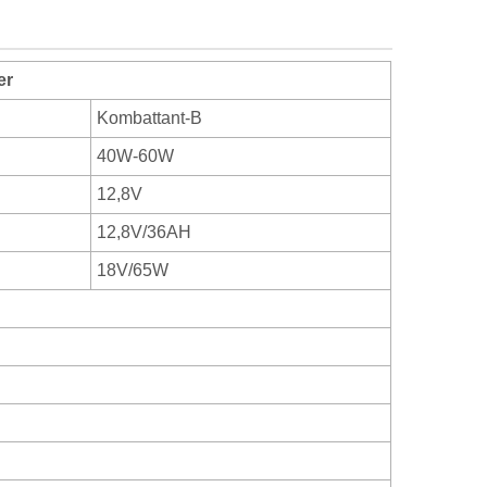
er
Kombattant-B
40W-60W
12,8V
12,8V/36AH
18V/65W