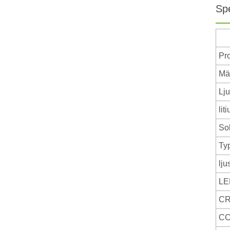
Sp
Pr
Mä
Lj
lit
So
Typ
lju
LE
CR
C