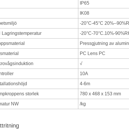
IP65
IK08
betsmiljö
-20°C-45°C 20%--90%
 Lagringstemperatur
-20°C-70°C.10%-90%R
oppsmaterial
Pressgjutning av alumi
nsmaterial
PC Lens PC
krovågsinduktion
√
troller
10A
tallationshöjd
4-6m
mpkroppens storlek
780 x 468 x 153 mm
matur NW
/kg
tritning