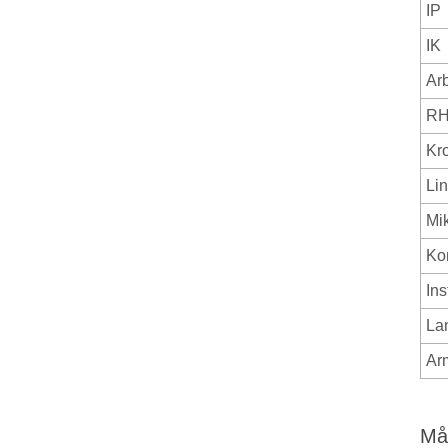
IP
IK
Ar
RH
Kr
Li
Mi
Kon
Ins
La
Ar
Måt