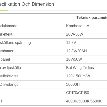
ecifikation Och Dimension
Teknisk paramet
oduktmodell
Kombattant-A
rkeffekt
20W-30W
uskällans spänning
12,8V
iumbatteri
12,8V/20AH
lpanel
18V/50W
 av ljuskälla
Bat Wing för ljus
seffektivitet
120-150Lm/W
D livslängd
50000H
I
CRI70/CRI80
CT
4000K/5000K/6500K