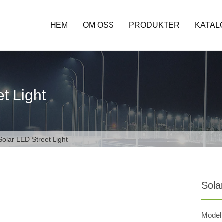
HEM
OM OSS
PRODUKTER
KATAL
t Light
olar LED Street Light
Sola
Model