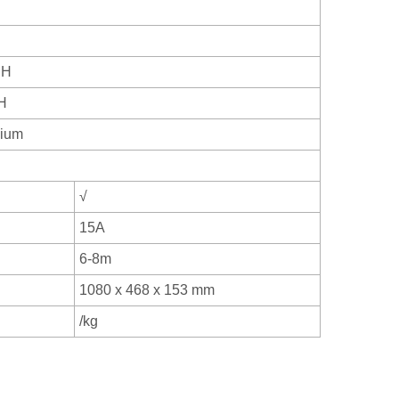
RH
H
nium
√
15A
6-8m
1080 x 468 x 153 mm
/kg