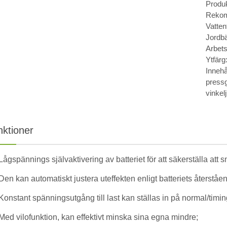
Produk
Rekom
Vatten
Jordbä
Arbet
Ytfärg
Innehål
pressg
vinkel
nktioner
Lågspännings självaktivering av batteriet för att säkerställa att 
Den kan automatiskt justera uteffekten enligt batteriets återståe
Konstant spänningsutgång till last kan ställas in på normal/timi
Med vilofunktion, kan effektivt minska sina egna mindre;