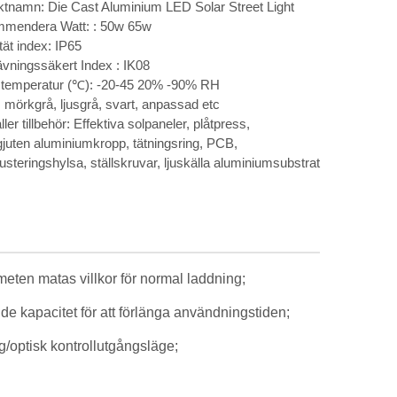
tnamn: Die Cast Aluminium LED Solar Street Light
mendera Watt: : 50w 65w
tät index: IP65
vningssäkert Index : IK08
stemperatur (℃): -20-45 20% -90% RH
: mörkgrå, ljusgrå, svart, anpassad etc
ler tillbehör: Effektiva solpaneler, plåtpress,
juten aluminiumkropp, tätningsring, PCB,
justeringshylsa, ställskruvar, ljuskälla aluminiumsubstrat
smeten matas villkor för normal laddning;
nde kapacitet för att förlänga användningstiden;
ng/optisk kontrollutgångsläge;